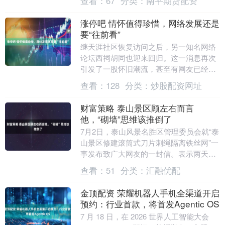
查看：
67
分类：
南平期货配资
不适，质疑故意“....
涨停吧 情怀值得珍惜，网络发展还是
要“往前看”
继天涯社区恢复访问之后，另一知名网络
论坛西祠胡同也迎来回归。这一消息再次
引发了一股怀旧潮流，甚至有网友已经开
始憧憬：是不是猫扑、开心网、校内网等
查看：
128
分类：
炒股配资网址
也快回来了？ \....
财富策略 泰山景区顾左右而言
他，“砌墙”思维该推倒了
7月2日，泰山风景名胜区管理委员会就“泰
山景区修建滚筒式刀片刺绳隔离铁丝网”一
事发布致广大网友的一封信。表示两天
来，根据网友反映的情况，又组织人员到
查看：
51
分类：
汇融优配
林区一线进行....
金顶配资 荣耀机器人手机全渠道开启
预约：行业首款，将首发Agentic OS
7 月 18 日，在 2026 世界人工智能大会