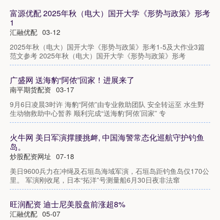
富源优配 2025年秋（电大）国开大学《形势与政策》形考
1
汇融优配
03-12
2025年秋（电大）国开大学《形势与政策》形考1-5及大作业3篇
范文参考 2025年秋（电大）国开大学《形势与政策》形考
广盛网 送海豹“阿侬”回家！进展来了
南平期货配资
03-17
9月6日凌晨3时许 海豹“阿侬”由专业救助团队 安全转运至 水生野
生动物救助中心暂养 顺利完成“送海豹‘阿侬’回家” 专
火牛网 美日军演撑腰挑衅, 中国海警常态化巡航守护钓鱼
岛。
炒股配资网址
07-18
美日9600兵力在冲绳及石垣岛海域军演，石垣岛距钓鱼岛仅170公
里。 军演刚收尾，日本“拓洋”号测量船6月30日夜非法窜
旺润配资 迪士尼美股盘前涨超8%
汇融优配
05-07