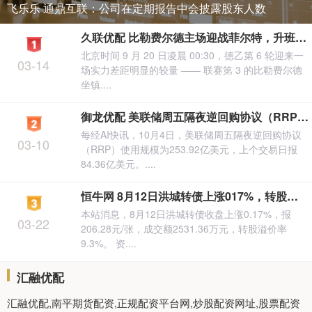
飞乐乐 通鼎互联：公司在定期报告中会披露股东人数
久联优配 比勒费尔德主场迎战菲尔特，升班热门对决中下游劲旅
北京时间 9 月 20 日凌晨 00:30，德乙第 6 轮迎来一
03-14
场实力差距明显的较量 —— 联赛第 3 的比勒费尔德
坐镇....
御龙优配 美联储周五隔夜逆回购协议（RRP）使用规模为25392亿美元
每经AI快讯，10月4日，美联储周五隔夜逆回购协议
03-10
（RRP）使用规模为253.92亿美元，上个交易日报
84.36亿美元。....
恒牛网 8月12日洪城转债上涨017%，转股溢价率93%
本站消息，8月12日洪城转债收盘上涨0.17%，报
03-22
206.28元/张，成交额2531.36万元，转股溢价率
9.3%。 资....
汇融优配
汇融优配,南平期货配资,正规配资平台网,炒股配资网址,股票配资