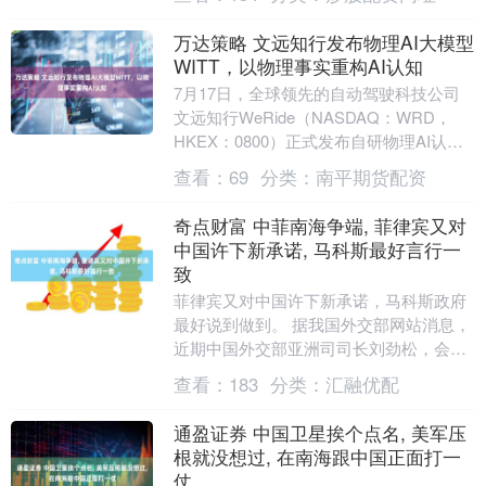
称自己在某....
万达策略 文远知行发布物理AI大模型
WITT，以物理事实重构AI认知
7月17日，全球领先的自动驾驶科技公司
文远知行WeRide（NASDAQ：WRD，
HKEX：0800）正式发布自研物理AI认知
基础大模型WeRide WITT。....
查看：
69
分类：
南平期货配资
奇点财富 中菲南海争端, 菲律宾又对
中国许下新承诺, 马科斯最好言行一
致
菲律宾又对中国许下新承诺，马科斯政府
最好说到做到。 据我国外交部网站消息，
近期中国外交部亚洲司司长刘劲松，会见
了菲律宾副外长艾雷拉-林，以及菲外交部
查看：
183
分类：
汇融优配
长助理兼亚太....
通盈证券 中国卫星挨个点名, 美军压
根就没想过, 在南海跟中国正面打一
仗