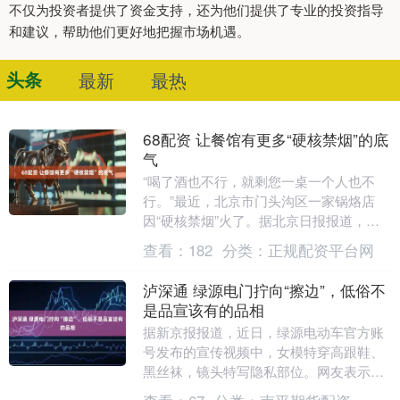
不仅为投资者提供了资金支持，还为他们提供了专业的投资指导
和建议，帮助他们更好地把握市场机遇。
头条
最新
最热
68配资 让餐馆有更多“硬核禁烟”的底
气
“喝了酒也不行，就剩您一桌一个人也不
行。”最近，北京市门头沟区一家锅烙店
因“硬核禁烟”火了。据北京日报报道，这
家店内贴了密密麻麻态度强硬的禁烟标
查看：
182
分类：
正规配资平台网
识，标识还提醒顾....
泸深通 绿源电门拧向“擦边”，低俗不
是品宣该有的品相
据新京报报道，近日，绿源电动车官方账
号发布的宣传视频中，女模特穿高跟鞋、
黑丝袜，镜头特写隐私部位。网友表示，
模特穿搭不符合现实场景，拍摄视角引人