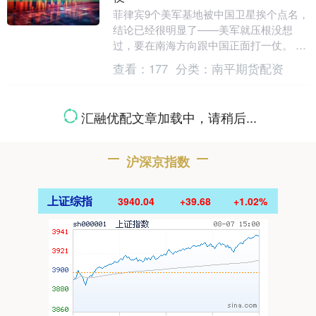
菲律宾9个美军基地被中国卫星挨个点名，
结论已经很明显了——美军就压根没想
过，要在南海方向跟中国正面打一仗。 数
日前，中国智库“南海战略态势感知计
查看：
177
分类：
南平期货配资
划”发布了一份关....
汇融优配文章加载中，请稍后...
沪深京指数
上证综指
3940.04
+39.68
+1.02%