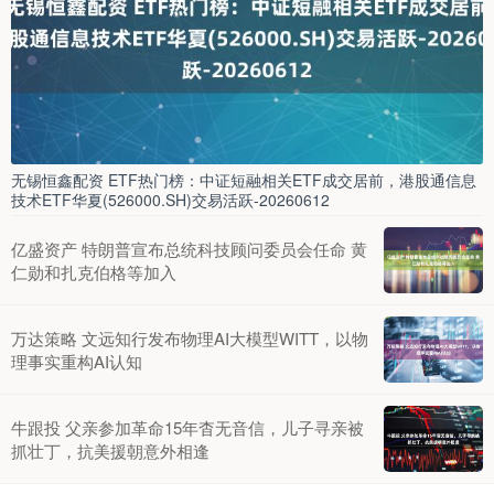
无锡恒鑫配资 ETF热门榜：中证短融相关ETF成交居前，港股通信息
技术ETF华夏(526000.SH)交易活跃-20260612
亿盛资产 特朗普宣布总统科技顾问委员会任命 黄
仁勋和扎克伯格等加入
万达策略 文远知行发布物理AI大模型WITT，以物
理事实重构AI认知
牛跟投 父亲参加革命15年杳无音信，儿子寻亲被
抓壮丁，抗美援朝意外相逢