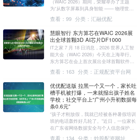
（WAIC 2026）期间，荣耀举办了主题
为“从数字屏幕到具身智能 —— 物理世界
新范式”的分论坛。在本次论坛上....
查看：
99
分类：
汇融优配
慧眼智行 东方算芯在WAIC 2026展
出全球首颗3D AI芯片DF1000
IT之家 7 月 18 日消息，2026 世界人工智
能大会（WAIC 2026）今天在上海举行。
东方算芯在会上首次展出全球首颗软件定
义近存计算 3D AI 芯片....
查看：
163
分类：
正规配资平台网
优优配送版 拉黑一个又一个，家长吐
槽手机被打爆，一来就报出孩子姓名
学校；社交平台上“广州小升初数据每
条0.6元”
“孩子才刚放假，我就已经被各种暑假培训
班的电话轰炸好几轮了。”近日，一位家长
在广东省网络数据安全与个人信息保护协
会“个人信息侵权投诉反馈平台”上投诉，
查看：
134
分类：
炒股配资网址